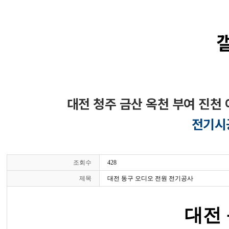
대전 청주 금산 옥천 부여 진천 
전기시
조회수
428
제목
대전 동구 오디오 전원 전기공사
대전